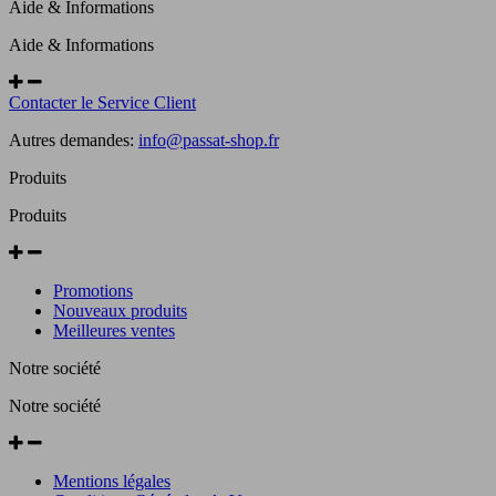
Aide & Informations
Aide & Informations
Contacter le Service Client
Autres demandes:
info@passat-shop.fr
Produits
Produits
Promotions
Nouveaux produits
Meilleures ventes
Notre société
Notre société
Mentions légales