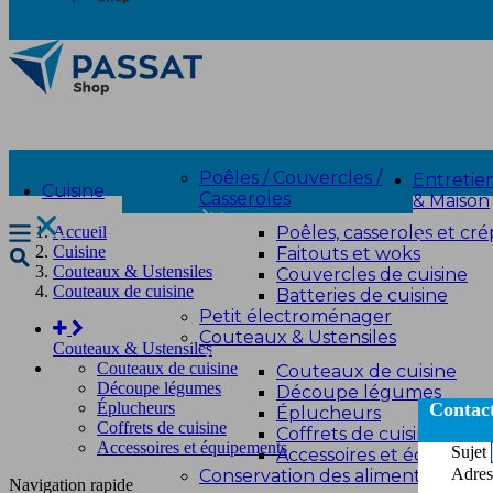
Poêles / Couvercles /
Entretie
Cuisine
Casseroles
& Maison
Poêles, casseroles et cré
Accueil
Cuisine
Faitouts et woks
Couteaux & Ustensiles
Couvercles de cuisine
Couteaux de cuisine
Batteries de cuisine
Petit électroménager
Couteaux & Ustensiles
Couteaux & Ustensiles
Couteaux de cuisine
Couteaux de cuisine
Découpe légumes
Découpe légumes
Contac
Éplucheurs
Éplucheurs
Coffrets de cuisine
Coffrets de cuisine
Accessoires et équipements
Sujet
Accessoires et équipem
Adres
Conservation des aliments
Navigation rapide