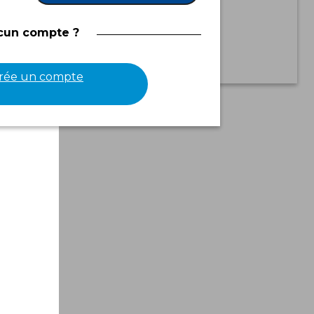
cun compte ?
entialité
crée un compte