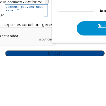
optionnel
Range chaussures
re un document -
Chauffages d'appoint
Appareils électroniques
Au
age
Ventilateurs
'accepte les conditions générales et la politique de confid
Je 