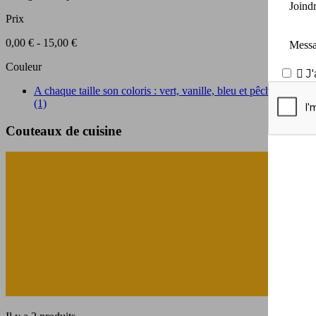
Joind
Prix
0,00 € - 15,00 €
Mess
Couleur

J
A chaque taille son coloris : vert, vanille, bleu et pêche
(1)
Couteaux de cuisine