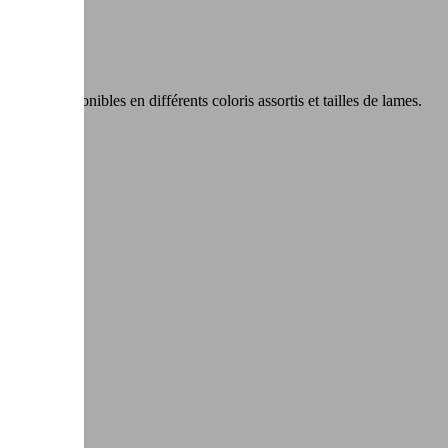
arable
. Disponibles en différents coloris assortis et tailles de lames.