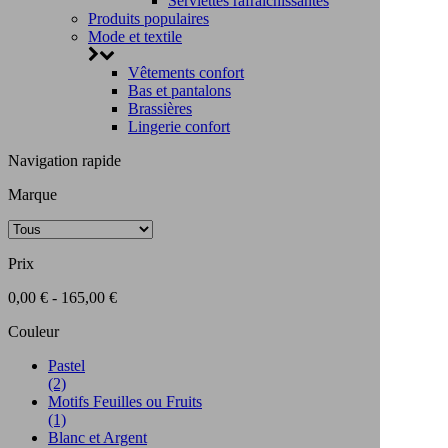
Serviettes rafraichissantes
Produits populaires
Mode et textile
Vêtements confort
Bas et pantalons
Brassières
Lingerie confort
Navigation rapide
Marque
Prix
0,00 € - 165,00 €
Couleur
Pastel
(2)
Motifs Feuilles ou Fruits
(1)
Blanc et Argent