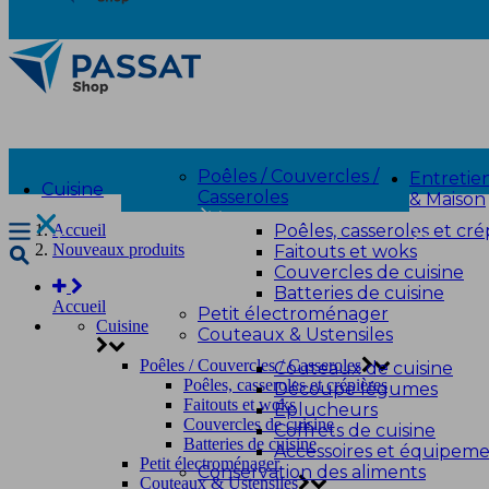
Poêles / Couvercles /
Entretie
Cuisine
Casseroles
& Maison
Poêles, casseroles et cré
Accueil
Nouveaux produits
Faitouts et woks
Couvercles de cuisine
Batteries de cuisine
Accueil
Petit électroménager
Cuisine
Couteaux & Ustensiles
Poêles / Couvercles / Casseroles
Couteaux de cuisine
Poêles, casseroles et crépières
Découpe légumes
Faitouts et woks
Éplucheurs
Couvercles de cuisine
Coffrets de cuisine
Batteries de cuisine
Accessoires et équipem
Petit électroménager
Conservation des aliments
Couteaux & Ustensiles