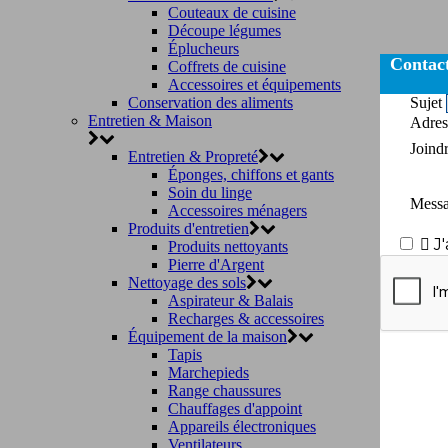
Couteaux de cuisine
Découpe légumes
Éplucheurs
Contac
Coffrets de cuisine
Accessoires et équipements
Conservation des aliments
Sujet
Entretien & Maison
Adres
Joind
Entretien & Propreté
Éponges, chiffons et gants
Soin du linge
Mess
Accessoires ménagers
Produits d'entretien

J
Produits nettoyants
Pierre d'Argent
Nettoyage des sols
Aspirateur & Balais
Recharges & accessoires
Équipement de la maison
Tapis
Marchepieds
Range chaussures
Chauffages d'appoint
Appareils électroniques
Ventilateurs