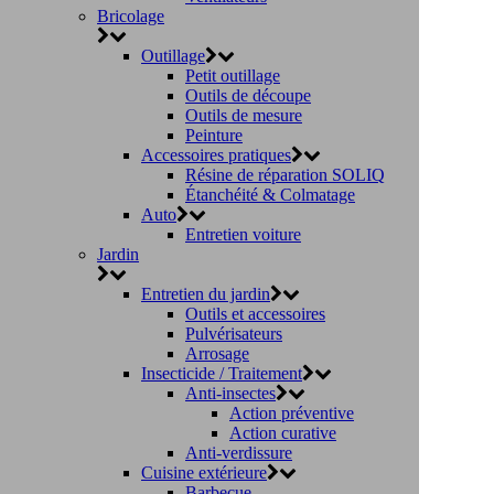
Bricolage
Outillage
Petit outillage
Outils de découpe
Outils de mesure
Peinture
Accessoires pratiques
Résine de réparation SOLIQ
Étanchéité & Colmatage
Auto
Entretien voiture
Jardin
Entretien du jardin
Outils et accessoires
Pulvérisateurs
Arrosage
Insecticide / Traitement
Anti-insectes
Action préventive
Action curative
Anti-verdissure
Cuisine extérieure
Barbecue