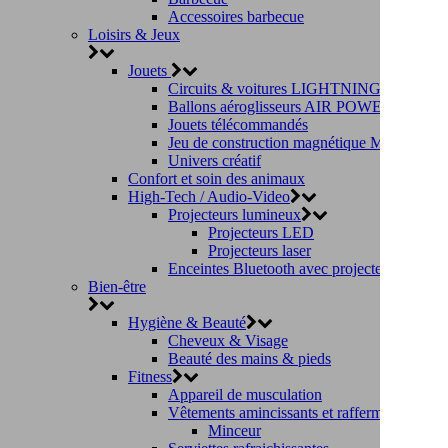
Accessoires barbecue
Loisirs & Jeux
Jouets
Circuits & voitures LIGHTNING SPEEDY
Ballons aéroglisseurs AIR POWER
Jouets télécommandés
Jeu de construction magnétique MAGIC T
Univers créatif
Confort et soin des animaux
High-Tech / Audio-Video
Projecteurs lumineux
Projecteurs LED
Projecteurs laser
Enceintes Bluetooth avec projecteur
Bien-être
Hygiène & Beauté
Cheveux & Visage
Beauté des mains & pieds
Fitness
Appareil de musculation
Vêtements amincissants et raffermissants
Minceur