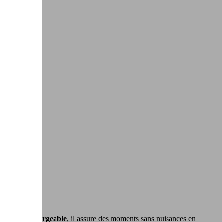
ieux et
rechargeable
, il assure des moments sans nuisances en