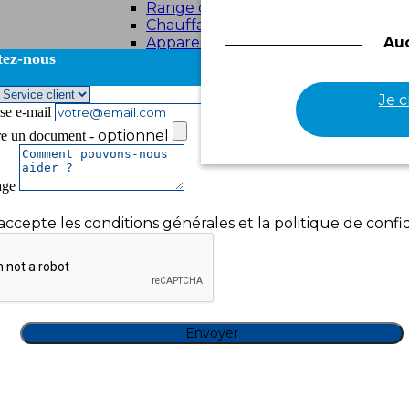
Range chaussures
Chauffages d'appoint
Appareils électroniques
Au
tez-nous
Ventilateurs
Je 
se e-mail
optionnel
re un document -
age
'accepte les conditions générales et la politique de confid