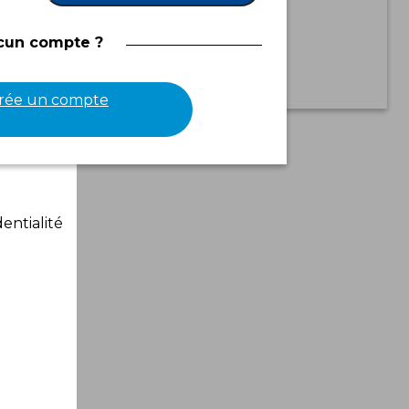
cun compte ?
crée un compte
entialité