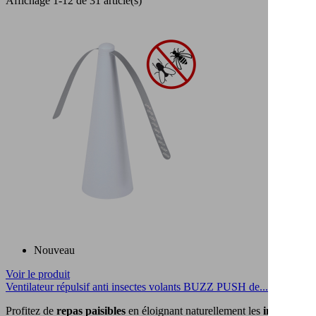
Affichage 1-12 de 31 article(s)
Nouveau
Voir le produit
Ventilateur répulsif anti insectes volants BUZZ PUSH de...
Profitez de
repas paisibles
en éloignant naturellement les
insectes vo