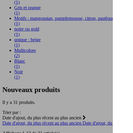
(1)
Gris et orange
(1)
Motifs : mangoustan, pamplemousse, citron, pastèque et kiwi
(1)
noire ou gold
(1)
unique : beige
(1)
Multicolore
(2)
Blanc
(1)
Noir
(1)
Nouveaux produits
Il y a 31 produits.
Trier par :
Date d'ajout, du plus récent au plus ancien
Date d'ajout, du plus récent au plus ancien
Date d'ajout, du plus ancie