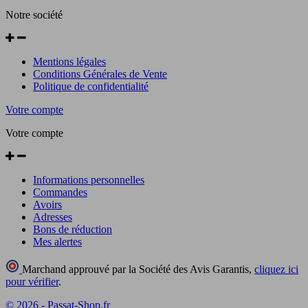
Notre société
Mentions légales
Conditions Générales de Vente
Politique de confidentialité
Votre compte
Votre compte
Informations personnelles
Commandes
Avoirs
Adresses
Bons de réduction
Mes alertes
Marchand approuvé par la Société des Avis Garantis,
cliquez ici
pour vérifier
.
© 2026 - Passat-Shop.fr