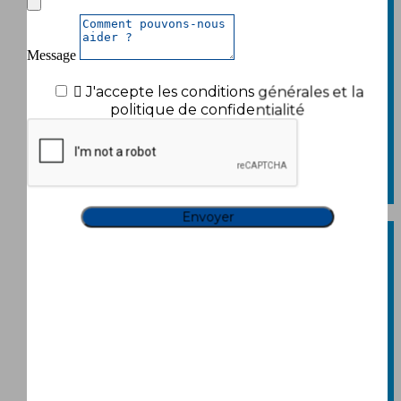
Entretien du jardin
Outils et accessoires
Pulvérisateurs
Message
Arrosage
Insecticide / Traitement

J'accepte les conditions générales et la
Anti-insectes
politique de confidentialité
Action préventive
Action curative
Anti-verdissure
Cuisine extérieure
Barbecue
Accessoires barbecue
Loisirs & Jeux
Jouets
Circuits & voitures LIGHTNING
SPEEDY
Ballons aéroglisseurs AIR POWER
Jouets télécommandés
Jeu de construction magnétique
MAGIC TILES
Confort et soin des animaux
High-Tech / Audio-Video
Projecteurs lumineux
Projecteurs LED