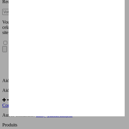
Recevez nos offres spéciales
Vous pouvez vous désinscrire à tout moment. Vous trouverez pour
cela nos informations de contact dans les conditions d'utilisation du
site.

J'accepte la
politique de confidentialité
.
Facebook
YouTube
Instagram
Aide & Informations
Aide & Informations
Contacter le Service Client
Autres demandes:
info@passat-shop.fr
Produits