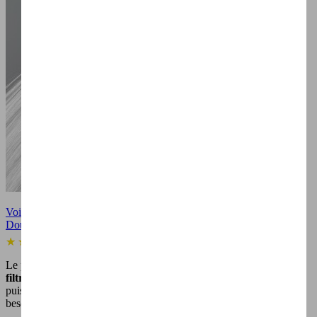
Voir le produit
Douchette PURE SHOWER ECO 5 jets - Pommeau de douche...
(1)
Le pommeau de douche
PURE SHOWER ECO 5 jets
offre une
filtration améliorée de 76%
et propose plusieurs modes de
puissance personnalisables, parfaits pour répondre à tous vos
besoins dans la salle de bain !