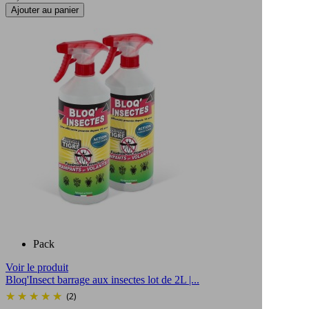
Ajouter au panier
Pack
Voir le produit
Bloq'Insect barrage aux insectes lot de 2L |...
(2)