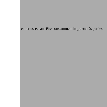
otre balcon ou en terrasse, sans être constamment
importunés
par les