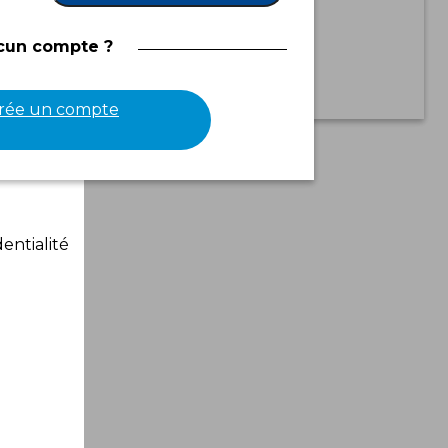
cun compte ?
crée un compte
entialité