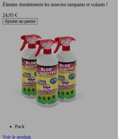
Élimine durablement les insectes rampants et volants !
Prix
24,95 €
Ajouter au panier
Pack
Voir le produit