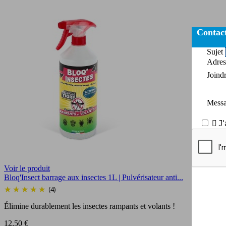
Contac
Sujet
Adres
Joind
Mess

J
Voir le produit
Bloq'Insect barrage aux insectes 1L | Pulvérisateur anti...
(4)
Élimine durablement les insectes rampants et volants !
Prix
12,50 €