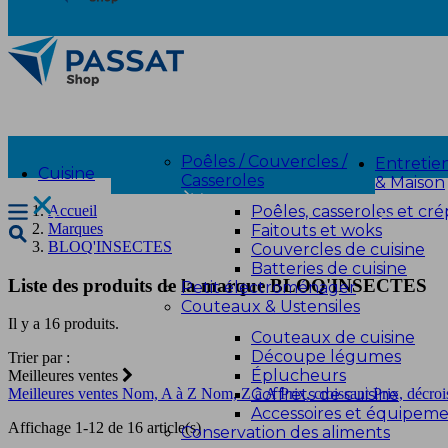
Poêles / Couvercles /
Entretie
Cuisine
Casseroles
& Maison
Poêles, casseroles et cré
Accueil
Marques
Faitouts et woks
BLOQ'INSECTES
Couvercles de cuisine
Batteries de cuisine
Liste des produits de la marque BLOQ'INSECTES
Petit électroménager
Couteaux & Ustensiles
Il y a 16 produits.
Couteaux de cuisine
Découpe légumes
Trier par :
Éplucheurs
Meilleures ventes
Coffrets de cuisine
Meilleures ventes
Nom, A à Z
Nom, Z à A
Prix, croissant
Prix, décroi
Accessoires et équipem
Affichage 1-12 de 16 article(s)
Conservation des aliments