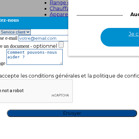
Range chaussures
Chauffages d'appoint
Appareils électroniques
Au
tez-nous
Ventilateurs
Je 
se e-mail
optionnel
re un document -
age
'accepte les conditions générales et la politique de confid