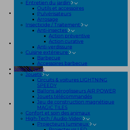
Entretien du jardin
Outils et accessoires
Pulvérisateurs
Arrosage
Insecticide / Traitement
Anti-insectes
Action préventive
Action curative
Anti-verdissure
Cuisine extérieure
Barbecue
Accessoires barbecue
Loisirs & Jeux
Jouets
Circuits & voitures LIGHTNING
SPEEDY
Ballons aéroglisseurs AIR POWER
Jouets télécommandés
Jeu de construction magnétique
MAGIC TILES
Confort et soin des animaux
High-Tech / Audio-Video
Projecteurs lumineux
Projecteurs LED