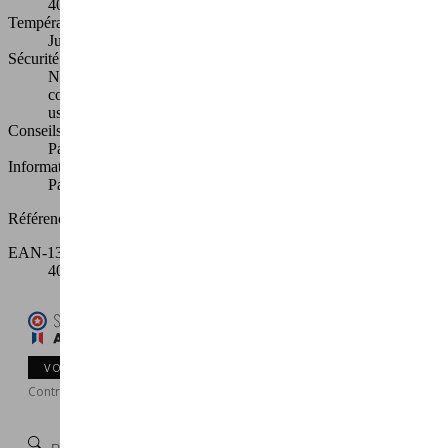
40 cm
Température
Jusqu'à 260°C
Sécurité - Recommandations
Ne pas coller contre la résistance du four - Ne pas mettre au
contact direct des flammes sur barbecue - Utilisez des
ustensiles en bois, non tranchants et non abrasifs
Conseils d'entretien
Passe au lave-vaisselle
Informations complémentaires
Passe au four
Références spécifiques
EAN-13
4003073933394
8
/
10
VOIR L'ATTESTATION
Basé sur 3 avis
Contrôle & qualité