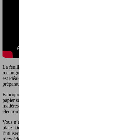
La feuille de cuisson DURANDAL Selection, de forme
rectangulaire de 50 x 40 cm, est
antiadhésive et réutilisable
. Elle
est idéale pour cuire proprement et
sans attacher
n’importe quelle
préparation.
Fabriquée en Belgique, la feuille de cuisson remplace facilement le
papier sulfurisé ou papier aluminium lors des cuissons au four. Les
matières ne restent pas collées dans le fond de votre appareil
électroménager.
Vous n’avez pas besoin de la fixer dans les coins pour qu’elle reste
plate. De plus, la feuille de cuisson est
découpable
. Vous pourrez
l’utiliser sur tous les types de fours et de barbecues tant que vous
n’excédez pas une
température de 260°C
.