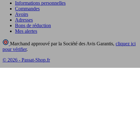
Informations personnelles
Commandes
Avoirs
Adresses
Bons de réduction
Mes alertes
Marchand approuvé par la Société des Avis Garantis,
cliquez ici
pour vérifier
.
© 2026 - Passat-Shop.fr