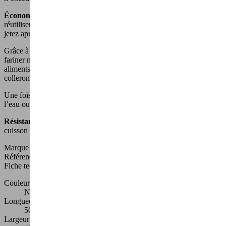
Économique
, vous n’avez qu’à la nettoyer pour pouvoir la
réutiliser. Dites au revoir aux mètres de feuilles de cuisson que vous
jetez après utilisation !
Grâce à son
revêtement antiadhésif
, vous n’avez plus besoin de
fariner ni de graisser vos aliments avant cuisson ! Faites cuire des
aliments plus fragiles comme du poisson ou des légumes. Ceux-ci ne
colleront plus sur votre grille.
Une fois refroidie, passez la feuille DURANDAL Selection sous
l’eau ou directement au lave-vaisselle.
Résistante et durable
vous ne vous passerez plus de la feuille de
cuisson DURANDAL Selection !
Marque
Durandal
Référence
BBQ18
Fiche technique
Couleur
Noir
Longueur
50 cm
Largeur