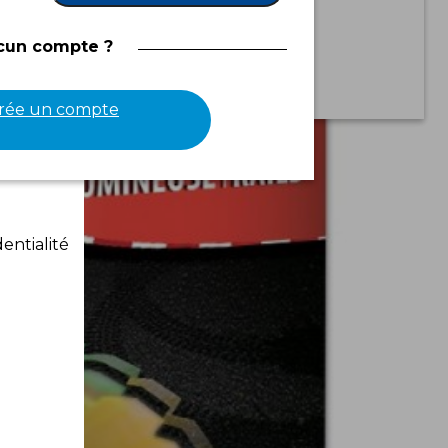
cun compte ?
crée un compte
entialité