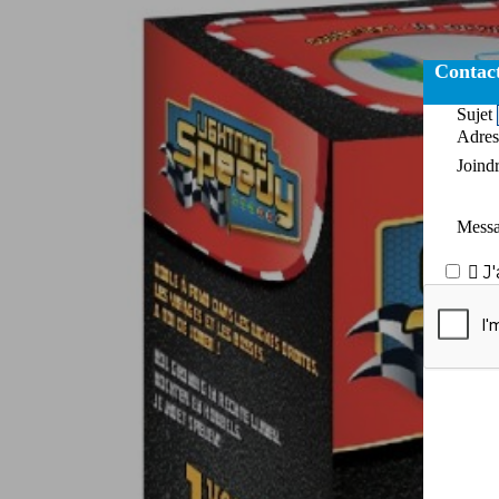
Contac
Sujet
Adres
Joind
Mess

J