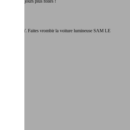
s courses toujours plus folles !
IGHTNING SPEEDY. Faites vrombir la voiture lumineuse SAM LE