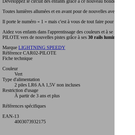
Développez le circuit des enfants grâce à ce nouveau bolide au
colori
Toutes lumières allumées et en avant pour de nouvelles aventures au
Il porte le numéro « 1 » mais c'est à vous de tout faire pour que la voit
Aidez vos enfants dans l'apprentissage des couleurs et à se repérer
PILOTE vers de nouvelles pistes grâce à ses
30 rails luminescents in
Marque
LIGHTNING SPEEDY
Référence
CAR02-PILOTE
Fiche technique
Couleur
Vert
Type d'alimentation
2 piles LR6 AA 1,5V non incluses
Restriction d'usage
À partir de 3 ans et plus
Références spécifiques
EAN-13
4003073932175