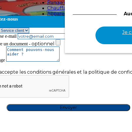
Range chaussures
Chauffages d'appoint
Appareils électroniques
Au
tez-nous
Ventilateurs
Je 
se e-mail
optionnel
re un document -
age
'accepte les conditions générales et la politique de confid