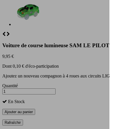
Voiture de course lumineuse SAM LE PILOTE pour cir
9,95 €
Dont 0,10 € d'éco-participation
Ajoutez un nouveau compagnon à 4 roues aux circuits LIGHTNIN
Quantité
En Stock
Ajouter au panier