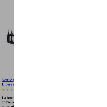
Voir le produit
Brosse à cheveux démêlante et anti-casse Soft'N Straight...
(1)
La brosse à cheveux Soft’N Straight vous permet de démêler vos
cheveux facilement et sans les abîmer grâce à sa forme ergonomique
et ses picots souples.