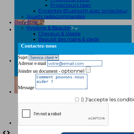
Projecteurs laser
Enceintes Bluetooth avec projecteur
Jouets radiocommandés
Bien-être
Hygiène & Beauté
Cheveux & Visage
Beauté des mains & pieds
Fitness
Contactez-nous
Appareil de musculation
Vêtements amincissants et
Sujet
raffermissants
Adresse e-mail
Minceur
optionnel
Joindre un document -
Serviettes rafraichissantes
Message

J'accepte les conditi