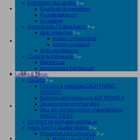
Entretien du jardin
Outils et accessoires
Pulvérisateurs
Arrosage
Insecticide / Traitement
Anti-insectes
Action préventive
Action curative
Anti-verdissure
Cuisine extérieure
Barbecue
Accessoires barbecue
Loisirs & Jeux
Jouets
Circuits & voitures LIGHTNING
SPEEDY
Ballons aéroglisseurs AIR POWER
Jouets télécommandés
Jeu de construction magnétique
MAGIC TILES
Confort et soin des animaux
High-Tech / Audio-Video
Projecteurs lumineux
Projecteurs LED