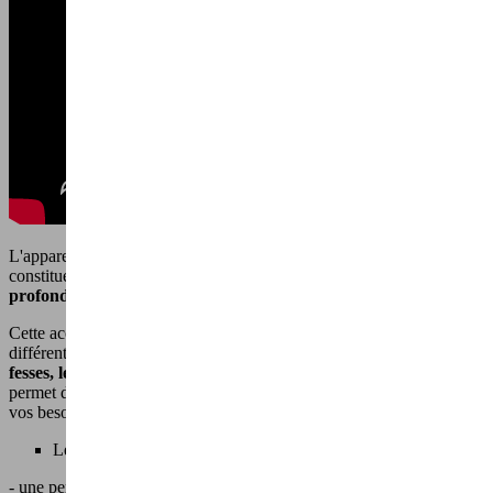
L'appareil de massage SHAPE IT est muni de
8 rouleaux massants
constitués de picots souples qui prodiguent un
massage efficace et
profond
.
Cette accessoire de beauté est livré avec
deux embouts
pour cibler
différentes zones du visage et du corps telles que les
cuisses, les
fesses, le ventre, l'ovale du visage, le cou et les bras
, ce qui vous
permet de personnaliser votre expérience de massage en fonction de
vos besoins spécifiques.
Les avantages de l'appareil de massage SHAPE IT :
- une personnalisation de l'action grâce à ses
2 vitesses et 2 sens de