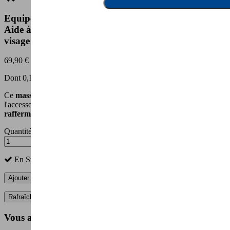
Equipement de massage remodelant SHAPE IT -
Aide à tonifier, lisser et raffermir la peau - Corps et
visage
69,90 €
Dont 0,10 € d'éco-participation
Ce
masseur SHAPE IT
à la performance exceptionnelle est
l'accessoire
bien-être
idéal pour
sublimer
votre silhouette et
raffermir la peau
de votre visage.
Quantité
En Stock
Ajouter au panier
Vous aimerez aussi