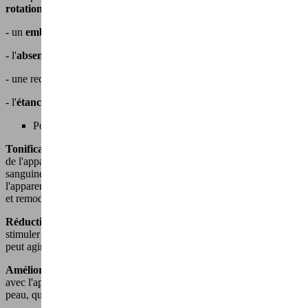
rotation
- un
embout spécial visage
pour une action ciblée
- l'
absence de fil
pour une liberté de mouvement
- une recharge facile grâce au
chargeur secteur fourni
- l'
étanchéité
pour une utilisation sous la
douche ou dans le bain
Pourquoi utiliser Shape-It ?
Tonification et raffermissement
de la peau : l'utilisation régulière
de l'appareil de massage
SHAPE IT
aide à stimuler la circulation
sanguine et lymphatique, à tonifier les muscles et à réduire
l'apparence de la cellulite, ce qui peut contribuer à raffermir la peau
et remodeler vos formes.
Réduction des rides et ridules
: les vibrations de l'appareil aident à
stimuler la production de collagène et d'élastine dans la peau, ce qui
peut agir sur la réduction de l'apparence des rides et ridules.
Amélioration de l'apparence de la peau
: les massages réguliers
avec l'appareil SHAPE IT peuvent aider à améliorer la texture de la
peau, qui devient petit à petit plus lisse.