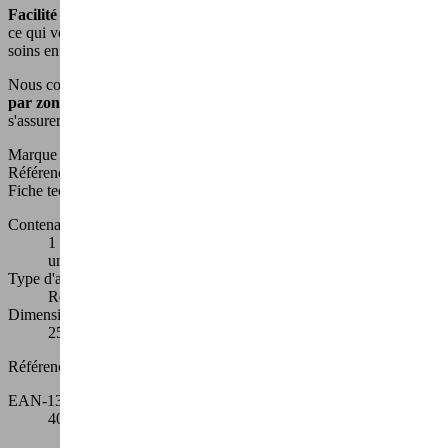
Facilité d'utilisation
: l'appareil Shape It est facile à utiliser chez soi,
ce qui vous permet d'économiser du temps et de l'argent sur des
soins en institut de beauté.
Nous conseillons une
séance quotidienne
d'au moins
5 minutes
par zone
pour optimiser les résultats. La régularité est la clé pour
s'assurer des effets visibles et durables sur votre peau !
Marque
Actiforme
Référence
BEAUTE30
Fiche technique
Contenance
1 appareil de massage + 1 embout corps + 1 embout visage +
un chargeur + 1 manuel d'utilisation
Type d'alimentation
Rechargeable sur secteur (prise incluse)
Dimensions
25 cm x 7,8 cm x 20 cm
Références spécifiques
EAN-13
4003073936937