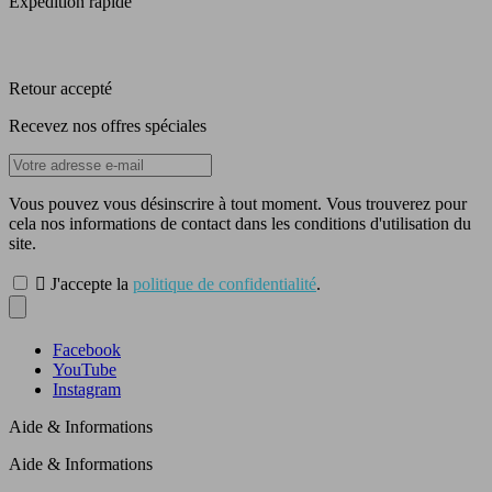
Expédition rapide
Retour accepté
Recevez nos offres spéciales
Vous pouvez vous désinscrire à tout moment. Vous trouverez pour
cela nos informations de contact dans les conditions d'utilisation du
site.

J'accepte la
politique de confidentialité
.
Facebook
YouTube
Instagram
Aide & Informations
Aide & Informations