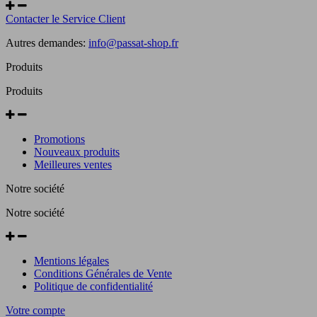
Contacter le Service Client
Autres demandes:
info@passat-shop.fr
Produits
Produits
Promotions
Nouveaux produits
Meilleures ventes
Notre société
Notre société
Mentions légales
Conditions Générales de Vente
Politique de confidentialité
Votre compte