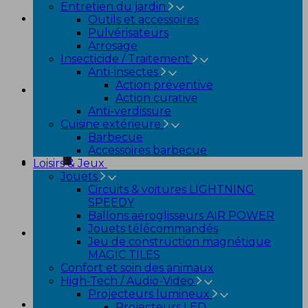
Entretien du jardin
Outils et accessoires
Pulvérisateurs
Arrosage
Insecticide / Traitement
Anti-insectes
Action préventive
Action curative
Anti-verdissure
Cuisine extérieure
Barbecue
Accessoires barbecue
Loisirs & Jeux
Jouets
Circuits & voitures LIGHTNING
SPEEDY
Ballons aéroglisseurs AIR POWER
Jouets télécommandés
Jeu de construction magnétique
MAGIC TILES
Confort et soin des animaux
High-Tech / Audio-Video
Projecteurs lumineux
Projecteurs LED