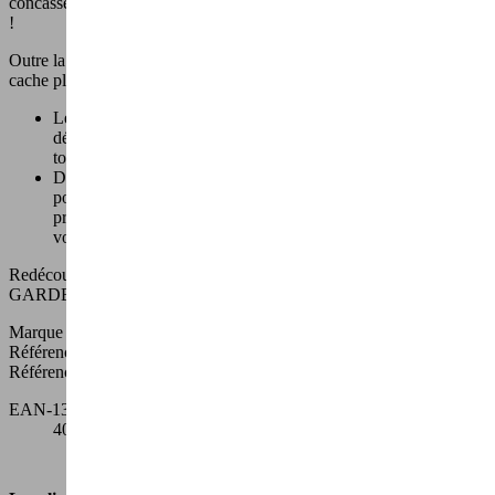
concasser ou piocher, vous ne mettrez jamais en doute son efficacité
!
Outre la pelle pouvant servir de pioche, le manche se dévisse et y
cache plusieurs compartiments :
Le premier est un
désherbeur
robuste à trois dents. Il vous
débarrassera des mauvaises herbes jusqu’à la racine. Plantez,
tournez et éliminez les principales herbes indésirables.
Dans le deuxième compartiment se trouve un plantoir, utile
pour tracer des sillons afin de semer vos graines avec
précision. Vous allez pouvoir
planter et repiquer facilement
vos plantations.
Redécouvrez le plaisir de jardiner avec la pelle de jardin 4-en-1
GARDENIZER qui vous accompagnera partout !
Marque
Gardirex
Référence
GARDEN06
Références spécifiques
EAN-13
4003073934599