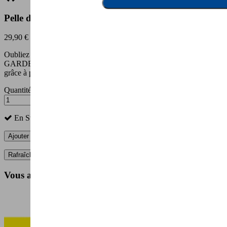
Pelle de jardin GARDENIZER 4-en-1
29,90 €
Oubliez tous vos outils encombrants ! La pelle multifonction
GARDENIZER 4-en-1 va remplacer toute la panoplie du jardinier
grâce à plusieurs outils pratiques intégrés dans le manche !
Quantité
En Stock
Ajouter au panier
Vous aimerez aussi