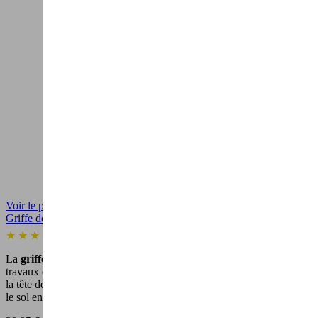
Voir le produit
Griffe de jardinage à rotation en acier - Outil de jardin...
(1)
La
griffe de jardin rotative
est un outil pratique et efficace pour les
travaux de jardinage. Sa conception ingénieuse facilite la rotation de
la tête de l'outil pour creuser, bêcher, déraciner, retourner et ameublir
le sol en toute sécurité et confort.