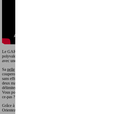
Le GARDENIZER est un outil de jardin multifonctions très
polyvalent vous aidant à creuser, planter, repiquer, scier et désherber
avec une facilité déconcertante!
Sa
pelle
renforcée est dotée de
bords tranchants et crantés
qui
couperont les racines de manière efficace ! Elle pénètre facilement et
sans effort dans
tous les types de sols
. Que vous l’utilisiez à une ou
deux mains, la pelle est parfaite pour creuser, planter vos végétaux et
délimiter avec précision.
Vous pouvez même vous en servir de véritable scie : pratique, n’est-
ce-pas ?
Grâce à son manche dévissable, la
tête de la pelle est inclinable
.
Orientez la
pelle à 90°
afin de vous en servir comme
piolet
! Pour